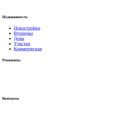
Воронеж, Красноармейская д. 17
Пн–Пт: 09:00 – 18:00
Недвижимость
Новостройки
Вторичка
Дома
Участки
Коммерческая
Реквизиты
ИНН: 366236597152
ОГРН: 318366800038366
Юр. адрес: Воронеж, Красноармейская д. 17
Ярд36: Агентство недвижимости
Контакты
+7 (904) 211-06-58
annaimedia@ya.ru
WhatsApp
Telegram