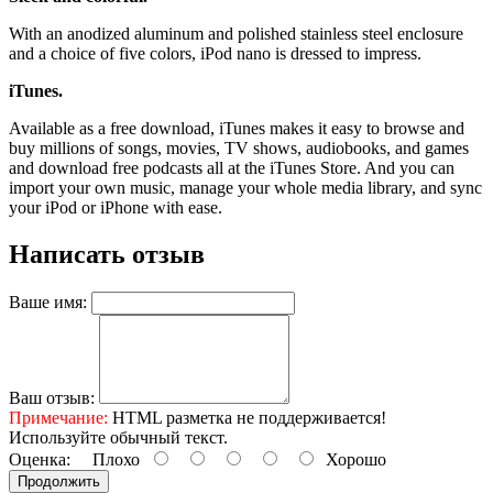
With an anodized aluminum and polished stainless steel enclosure
and a choice of five colors, iPod nano is dressed to impress.
iTunes.
Available as a free download, iTunes makes it easy to browse and
buy millions of songs, movies, TV shows, audiobooks, and games
and download free podcasts all at the iTunes Store. And you can
import your own music, manage your whole media library, and sync
your iPod or iPhone with ease.
Написать отзыв
Ваше имя:
Ваш отзыв:
Примечание:
HTML разметка не поддерживается!
Используйте обычный текст.
Оценка:
Плохо
Хорошо
Продолжить